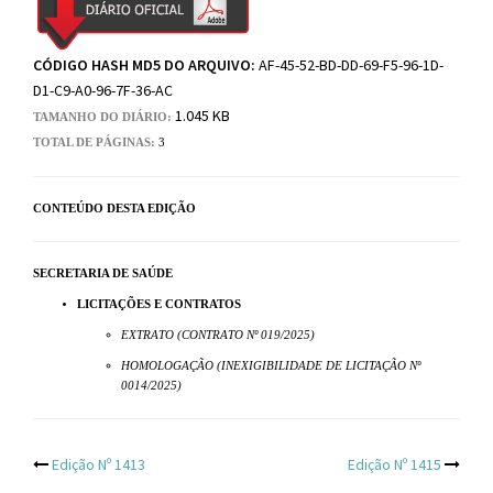
CÓDIGO HASH MD5 DO ARQUIVO:
AF-45-52-BD-DD-69-F5-96-1D-
D1-C9-A0-96-7F-36-AC
1.045 KB
TAMANHO DO DIÁRIO:
TOTAL DE PÁGINAS:
3
CONTEÚDO DESTA EDIÇÃO
SECRETARIA DE SAÚDE
LICITAÇÕES E CONTRATOS
EXTRATO (CONTRATO Nº 019/2025)
HOMOLOGAÇÃO (INEXIGIBILIDADE DE LICITAÇÃO Nº
0014/2025)
Post
Edição Nº 1413
Edição Nº 1415