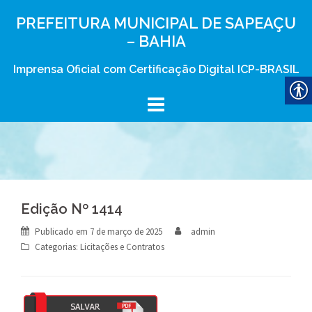
Skip
PREFEITURA MUNICIPAL DE SAPEAÇU
to
– BAHIA
content
Imprensa Oficial com Certificação Digital ICP-BRASIL
Edição Nº 1414
Publicado em
7 de março de 2025
admin
Categorias:
Licitações e Contratos