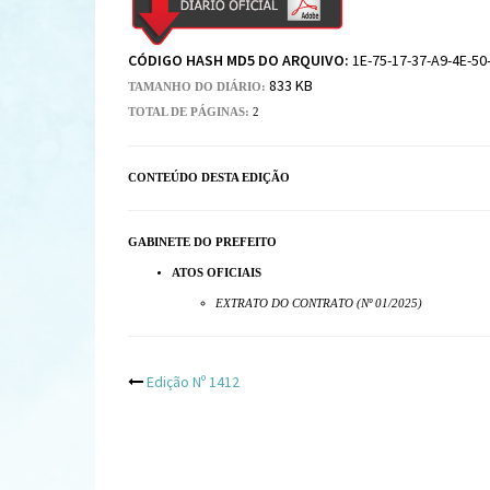
CÓDIGO HASH MD5 DO ARQUIVO:
1E-75-17-37-A9-4E-50
833 KB
TAMANHO DO DIÁRIO:
TOTAL DE PÁGINAS:
2
CONTEÚDO DESTA EDIÇÃO
GABINETE DO PREFEITO
ATOS OFICIAIS
EXTRATO DO CONTRATO (Nº 01/2025)
Post
Edição Nº 1412
navigation