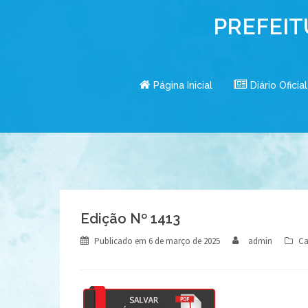
Skip
PREFEIT
to
content
Página Inicial
Diário Oficial
Edição Nº 1413
Publicado em
6 de março de 2025
admin
Ca