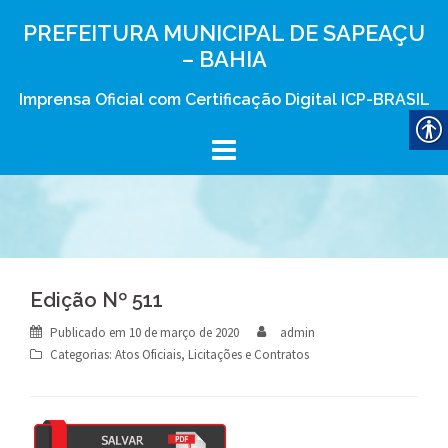
Skip
PREFEITURA MUNICIPAL DE SAPEAÇU
to
– BAHIA
content
Imprensa Oficial com Certificação Digital ICP-BRASIL
Edição Nº 511
Publicado em
10 de março de 2020
admin
Categorias:
Atos Oficiais
,
Licitações e Contratos