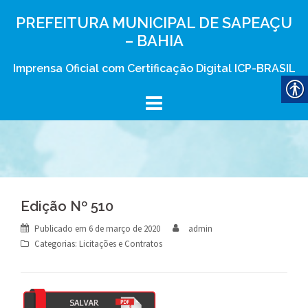
Skip
PREFEITURA MUNICIPAL DE SAPEAÇU
to
– BAHIA
content
Imprensa Oficial com Certificação Digital ICP-BRASIL
Edição Nº 510
Publicado em
6 de março de 2020
admin
Categorias:
Licitações e Contratos