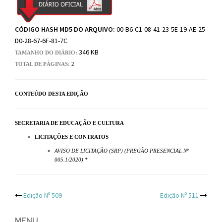
CÓDIGO HASH MD5 DO ARQUIVO:
00-B6-C1-08-41-23-5E-19-AE-25-
D0-28-67-6F-81-7C
346 KB
TAMANHO DO DIÁRIO:
TOTAL DE PÁGINAS:
2
CONTEÚDO DESTA EDIÇÃO
SECRETARIA DE EDUCAÇÃO E CULTURA
LICITAÇÕES E CONTRATOS
AVISO DE LICITAÇÃO (SRP) (PREGÃO PRESENCIAL Nº
005.1/2020) *
Post
Edição Nº 509
Edição Nº 511
MENU