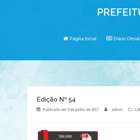
Skip
PREFEIT
to
content
Página Inicial
Diário Oficial
Edição Nº 54
Publicado em
9 de junho de 2017
admin
Cat