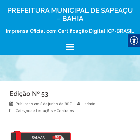
Skip
PREFEITURA MUNICIPAL DE SAPEAÇU
to
– BAHIA
content
Imprensa Oficial com Certificação Digital ICP-BRASIL
Edição Nº 53
Publicado em
8 de junho de 2017
admin
Categorias:
Licitações e Contratos