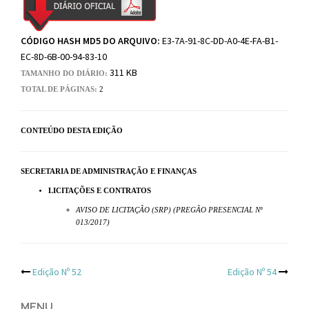
CÓDIGO HASH MD5 DO ARQUIVO:
E3-7A-91-8C-DD-A0-4E-FA-B1-
EC-8D-6B-00-94-83-10
311 KB
TAMANHO DO DIÁRIO:
TOTAL DE PÁGINAS:
2
CONTEÚDO DESTA EDIÇÃO
SECRETARIA DE ADMINISTRAÇÃO E FINANÇAS
LICITAÇÕES E CONTRATOS
AVISO DE LICITAÇÃO (SRP) (PREGÃO PRESENCIAL Nº
013/2017)
Post
Edição Nº 52
Edição Nº 54
MENU