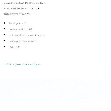
QUARTA-FEIRA 26 DE MAIO DE 2021
TAMANHO DO DIÁRIO:
3.521 KB
TOTAL DE PÁGINAS:
75
Atos Oficiais: 0
Contas Públicas: 10
Instrumento de Gestão Fiscal: 0
Licitações e Contratos: 2
Outros: 0
Navegação
Publicações mais antigas
por
posts