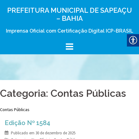
Skip
PREFEITURA MUNICIPAL DE SAPEAÇU
to
– BAHIA
content
Imprensa Oficial com Certificação Digital ICP-BRASIL
Categoria:
Contas Públicas
Contas Públicas
Edição Nº 1584
Publicado em
30 de dezembro de 2025