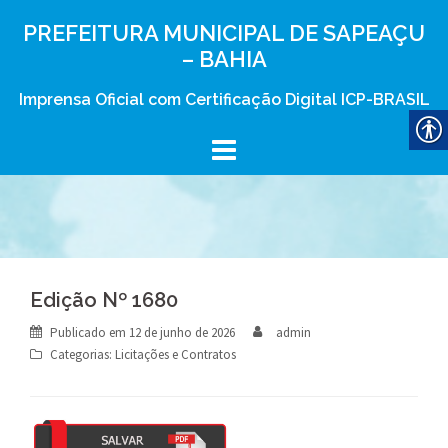
Skip
PREFEITURA MUNICIPAL DE SAPEAÇU
to
– BAHIA
content
Imprensa Oficial com Certificação Digital ICP-BRASIL
Edição Nº 1680
Publicado em
12 de junho de 2026
admin
Categorias:
Licitações e Contratos