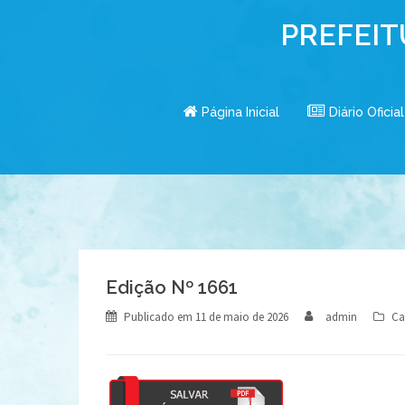
Skip
PREFEIT
to
content
Página Inicial
Diário Oficial
Edição Nº 1661
Publicado em
11 de maio de 2026
admin
Ca