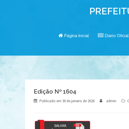
Skip
PREFEIT
to
content
Página Inicial
Diário Oficial
Edição Nº 1604
Publicado em
30 de janeiro de 2026
admin
C