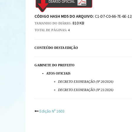
CÓDIGO HASH MD5 DO ARQUIVO:
C1-D7-C0-66-7E-6E-12
810 KB
TAMANHO DO DIÁRIO:
TOTAL DE PÁGINAS:
4
CONTEÚDO DESTA EDIÇÃO
GABINETE DO PREFEITO
ATOS OFICIAIS
DECRETO EXONERAÇÃO (Nº 20/2026)
DECRETO EXONERAÇÃO (Nº 21/2026)
Post
Edição Nº 1603
navigation