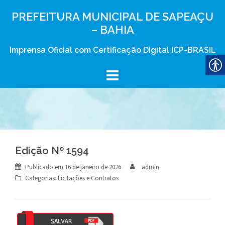
Skip
PREFEITURA MUNICIPAL DE SAPEAÇU
to
– BAHIA
content
Imprensa Oficial com Certificação Digital ICP-BRASIL
Edição Nº 1594
Publicado em
16 de janeiro de 2026
admin
Categorias:
Licitações e Contratos