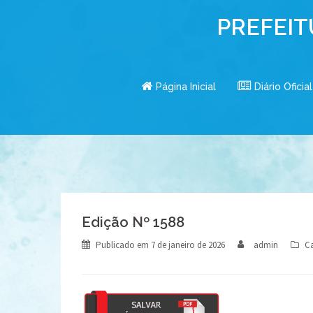
Skip
PREFEIT
to
content
Página Inicial
Diário Oficial
Edição Nº 1588
Publicado em
7 de janeiro de 2026
admin
Ca