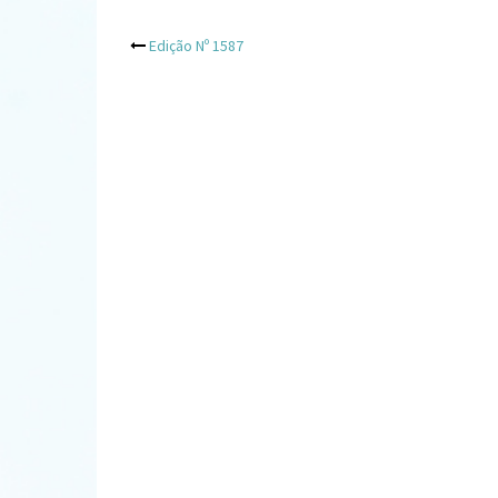
Post
Edição Nº 1587
navigation