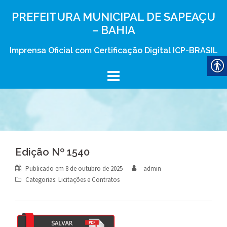
Skip
PREFEITURA MUNICIPAL DE SAPEAÇU
to
– BAHIA
content
Imprensa Oficial com Certificação Digital ICP-BRASIL
Edição Nº 1540
Publicado em
8 de outubro de 2025
admin
Categorias:
Licitações e Contratos