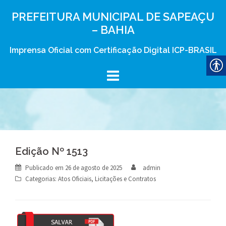
Skip
PREFEITURA MUNICIPAL DE SAPEAÇU
to
– BAHIA
content
Imprensa Oficial com Certificação Digital ICP-BRASIL
Edição Nº 1513
Publicado em
26 de agosto de 2025
admin
Categorias:
Atos Oficiais
,
Licitações e Contratos