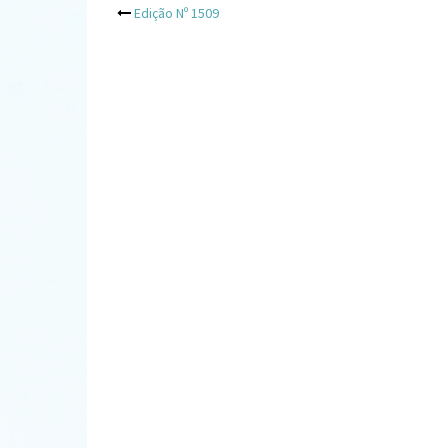
Post
Edição Nº 1509
navigation