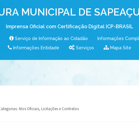
URA MUNICIPAL DE SAPEAÇU
Imprensa Oficial com Certificação Digital ICP-BRASIL
Serviço de Informação ao Cidadão
Informações Comp
Informações Entidade
Serviços
Mapa Site
Categorias:
Atos Oficiais
,
Licitações e Contratos