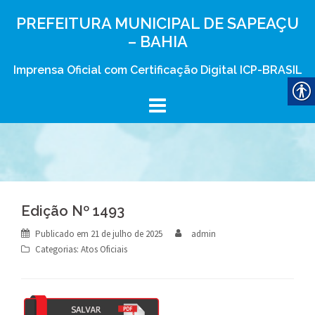
Skip
PREFEITURA MUNICIPAL DE SAPEAÇU
to
– BAHIA
content
Imprensa Oficial com Certificação Digital ICP-BRASIL
Edição Nº 1493
Publicado em
21 de julho de 2025
admin
Categorias:
Atos Oficiais