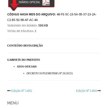
CÓDIGO HASH MD5 DO ARQUIVO:
48-FE-5C-23-5A-95-37-23-2A-
C2-85-92-98-AF-AC-4A
586 KB
TAMANHO DO DIÁRIO:
TOTAL DE PÁGINAS:
3
CONTEÚDO DESTA EDIÇÃO
GABINETE DO PREFEITO
ATOS OFICIAIS
DECRETO SUPLEMENTAR (Nº 26/2025)
Post
Edição Nº 1492
Edição Nº 1494
navigation
MENU