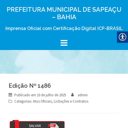
Skip
PREFEITURA MUNICIPAL DE SAPEAÇU
to
– BAHIA
content
Imprensa Oficial com Certificação Digital ICP-BRASIL
Edição Nº 1486
Publicado em
10 de julho de 2025
admin
Categorias:
Atos Oficiais
,
Licitações e Contratos