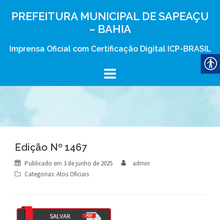
Skip
PREFEITURA MUNICIPAL DE SAPEAÇU
to
– BAHIA
content
Imprensa Oficial com Certificação Digital ICP-BRASIL
Edição Nº 1467
Publicado em
3 de junho de 2025
admin
Categorias:
Atos Oficiais