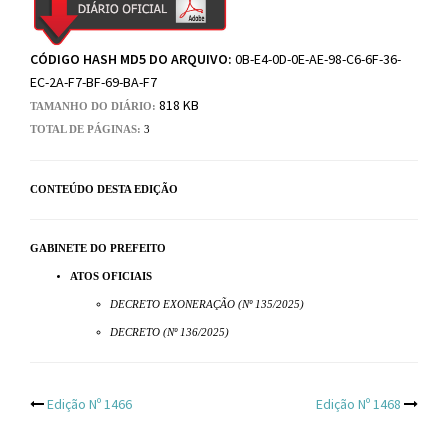
CÓDIGO HASH MD5 DO ARQUIVO:
0B-E4-0D-0E-AE-98-C6-6F-36-
EC-2A-F7-BF-69-BA-F7
818 KB
TAMANHO DO DIÁRIO:
TOTAL DE PÁGINAS:
3
CONTEÚDO DESTA EDIÇÃO
GABINETE DO PREFEITO
ATOS OFICIAIS
DECRETO EXONERAÇÃO (Nº 135/2025)
DECRETO (Nº 136/2025)
Post
Edição Nº 1466
Edição Nº 1468