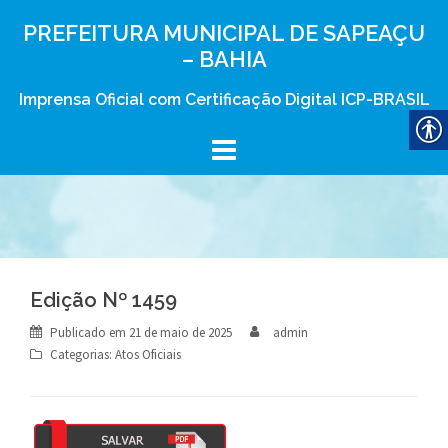
Skip
PREFEITURA MUNICIPAL DE SAPEAÇU
to
– BAHIA
content
Imprensa Oficial com Certificação Digital ICP-BRASIL
Edição Nº 1459
Publicado em
21 de maio de 2025
admin
Categorias:
Atos Oficiais