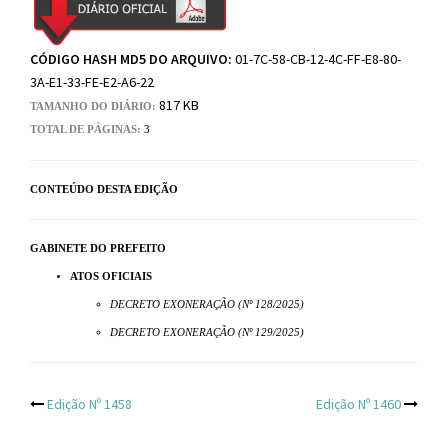
CÓDIGO HASH MD5 DO ARQUIVO:
01-7C-58-CB-12-4C-FF-E8-80-
3A-E1-33-FE-E2-A6-22
817 KB
TAMANHO DO DIÁRIO:
TOTAL DE PÁGINAS:
3
CONTEÚDO DESTA EDIÇÃO
GABINETE DO PREFEITO
ATOS OFICIAIS
DECRETO EXONERAÇÃO (Nº 128/2025)
DECRETO EXONERAÇÃO (Nº 129/2025)
Post
Edição Nº 1458
Edição Nº 1460