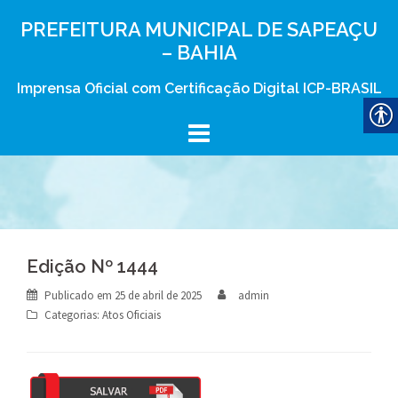
Skip
PREFEITURA MUNICIPAL DE SAPEAÇU
to
– BAHIA
content
Imprensa Oficial com Certificação Digital ICP-BRASIL
Edição Nº 1444
Publicado em
25 de abril de 2025
admin
Categorias:
Atos Oficiais