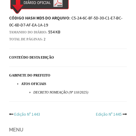
CÓDIGO HASH MD5 DO ARQUIVO:
C5-24-6C-8F-5D-30-C1-E7-BC-
0C-6D-D7-AF-EA-1A-19
554 KB
TAMANHO DO DIÁRIO:
TOTAL DE PÁGINAS:
2
CONTEÚDO DESTA EDIÇÃO
GABINETE DO PREFEITO
ATOS OFICIAIS
DECRETO NOMEAÇÃO (Nº 110/2025)
Post
Edição Nº 1443
Edição Nº 1445
navigation
MENU