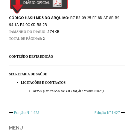
CÓDIGO HASH MD5 DO ARQUIVO:
B7-B3-09-25-FE-8D-AF-8B-B9-
94-1A-F4-0C-0D-B8-2B
574 KB
TAMANHO DO DIÁRIO:
TOTAL DE PÁGINAS:
2
CONTEÚDO DESTA EDIÇÃO
SECRETARIA DE SAÚDE
LICITAÇÕES E CONTRATOS
AVISO (DISPENSA DE LICITAÇÃO Nº 0009/2025)
Post
Edição Nº 1425
Edição Nº 1427
navigation
MENU