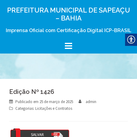
Skip
PREFEITURA MUNICIPAL DE SAPEAÇU
to
– BAHIA
content
Imprensa Oficial com Certificação Digital ICP-BRASIL
Edição Nº 1426
Publicado em
25 de março de 2025
admin
Categorias:
Licitações e Contratos