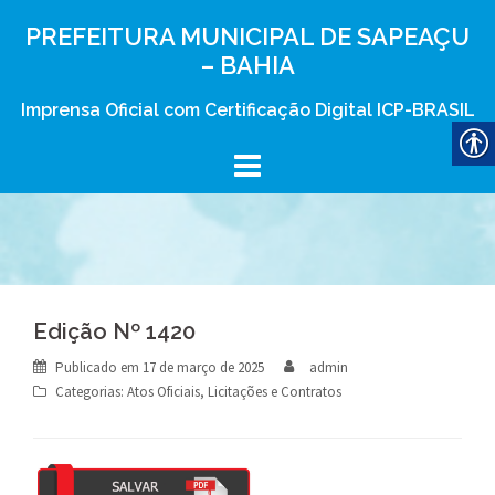
Skip
PREFEITURA MUNICIPAL DE SAPEAÇU
to
– BAHIA
content
Imprensa Oficial com Certificação Digital ICP-BRASIL
Edição Nº 1420
Publicado em
17 de março de 2025
admin
Categorias:
Atos Oficiais
,
Licitações e Contratos