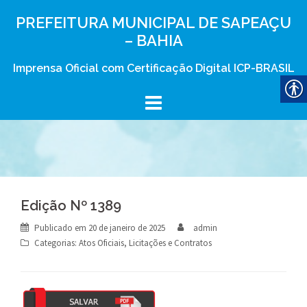
Skip
PREFEITURA MUNICIPAL DE SAPEAÇU
to
– BAHIA
content
Imprensa Oficial com Certificação Digital ICP-BRASIL
Edição Nº 1389
Publicado em
20 de janeiro de 2025
admin
Categorias:
Atos Oficiais
,
Licitações e Contratos