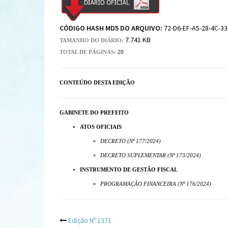
CÓDIGO HASH MD5 DO ARQUIVO:
72-D6-EF-A5-28-4C-33
7.741 KB
TAMANHO DO DIÁRIO:
TOTAL DE PÁGINAS:
20
CONTEÚDO DESTA EDIÇÃO
GABINETE DO PREFEITO
ATOS OFICIAIS
DECRETO (Nº 177/2024)
DECRETO SUPLEMENTAR (Nº 173/2024)
INSTRUMENTO DE GESTÃO FISCAL
PROGRAMAÇÃO FINANCEIRA (Nº 176/2024)
Post
Edição Nº 1371