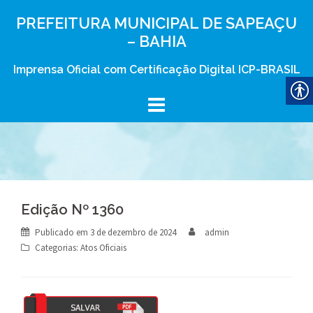
Skip
PREFEITURA MUNICIPAL DE SAPEAÇU
to
– BAHIA
content
Imprensa Oficial com Certificação Digital ICP-BRASIL
Edição Nº 1360
Publicado em
3 de dezembro de 2024
admin
Categorias:
Atos Oficiais