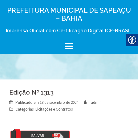
Skip
PREFEITURA MUNICIPAL DE SAPEAÇU
to
– BAHIA
content
Imprensa Oficial com Certificação Digital ICP-BRASIL
Edição Nº 1313
Publicado em
13 de setembro de 2024
admin
Categorias:
Licitações e Contratos