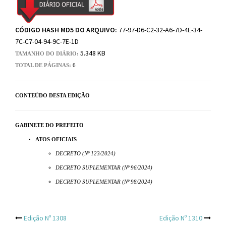
CÓDIGO HASH MD5 DO ARQUIVO:
77-97-D6-C2-32-A6-7D-4E-34-
7C-C7-04-94-9C-7E-1D
5.348 KB
TAMANHO DO DIÁRIO:
TOTAL DE PÁGINAS:
6
CONTEÚDO DESTA EDIÇÃO
GABINETE DO PREFEITO
ATOS OFICIAIS
DECRETO (Nº 123/2024)
DECRETO SUPLEMENTAR (Nº 96/2024)
DECRETO SUPLEMENTAR (Nº 98/2024)
Post
Edição Nº 1308
Edição Nº 1310