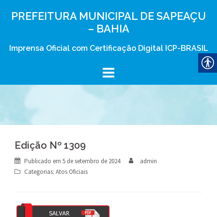
Skip
PREFEITURA MUNICIPAL DE SAPEAÇU
to
– BAHIA
content
Imprensa Oficial com Certificação Digital ICP-BRASIL
Edição Nº 1309
Publicado em
5 de setembro de 2024
admin
Categorias:
Atos Oficiais