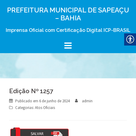
Skip
PREFEITURA MUNICIPAL DE SAPEAÇU
to
– BAHIA
content
Imprensa Oficial com Certificação Digital ICP-BRASIL
Edição Nº 1257
Publicado em
6 de junho de 2024
admin
Categorias:
Atos Oficiais