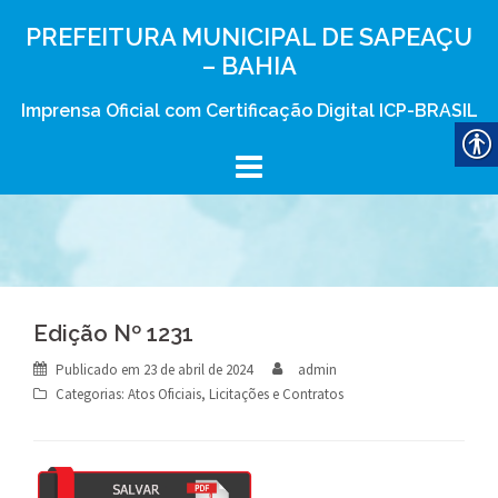
Skip
PREFEITURA MUNICIPAL DE SAPEAÇU
to
– BAHIA
content
Imprensa Oficial com Certificação Digital ICP-BRASIL
Edição Nº 1231
Publicado em
23 de abril de 2024
admin
Categorias:
Atos Oficiais
,
Licitações e Contratos