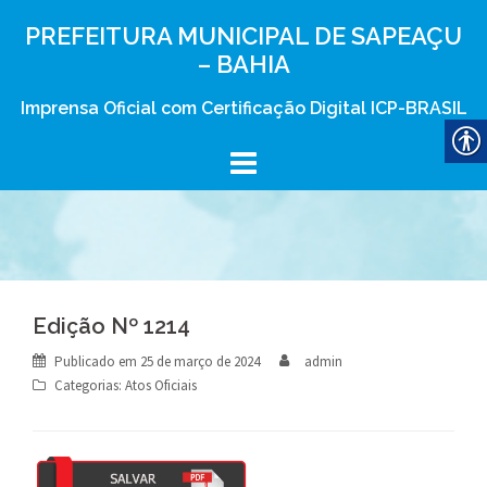
Skip
PREFEITURA MUNICIPAL DE SAPEAÇU
to
– BAHIA
content
Imprensa Oficial com Certificação Digital ICP-BRASIL
Edição Nº 1214
Publicado em
25 de março de 2024
admin
Categorias:
Atos Oficiais