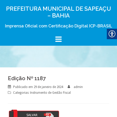
Skip
PREFEITURA MUNICIPAL DE SAPEAÇU
to
– BAHIA
content
Imprensa Oficial com Certificação Digital ICP-BRASIL
Edição Nº 1187
Publicado em
29 de janeiro de 2024
admin
Categorias:
Instrumento de Gestão Fiscal