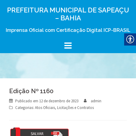
Skip
PREFEITURA MUNICIPAL DE SAPEAÇU
to
– BAHIA
content
Imprensa Oficial com Certificação Digital ICP-BRASIL
Edição Nº 1160
Publicado em
12 de dezembro de 2023
admin
Categorias:
Atos Oficiais
,
Licitações e Contratos