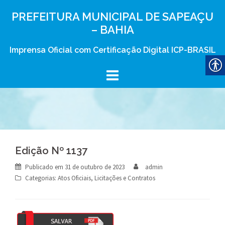
Skip
PREFEITURA MUNICIPAL DE SAPEAÇU
to
– BAHIA
content
Imprensa Oficial com Certificação Digital ICP-BRASIL
Edição Nº 1137
Publicado em
31 de outubro de 2023
admin
Categorias:
Atos Oficiais
,
Licitações e Contratos