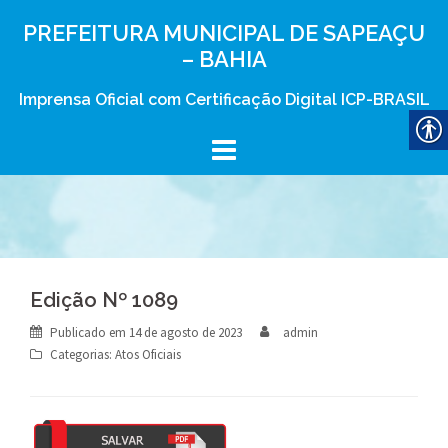
Skip
PREFEITURA MUNICIPAL DE SAPEAÇU
to
– BAHIA
content
Imprensa Oficial com Certificação Digital ICP-BRASIL
Edição Nº 1089
Publicado em
14 de agosto de 2023
admin
Categorias:
Atos Oficiais