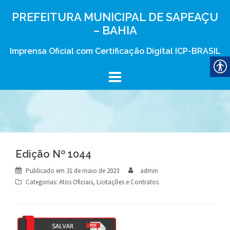
Skip
PREFEITURA MUNICIPAL DE SAPEAÇU
to
– BAHIA
content
Imprensa Oficial com Certificação Digital ICP-BRASIL
Edição Nº 1044
Publicado em
31 de maio de 2023
admin
Categorias:
Atos Oficiais
,
Licitações e Contratos