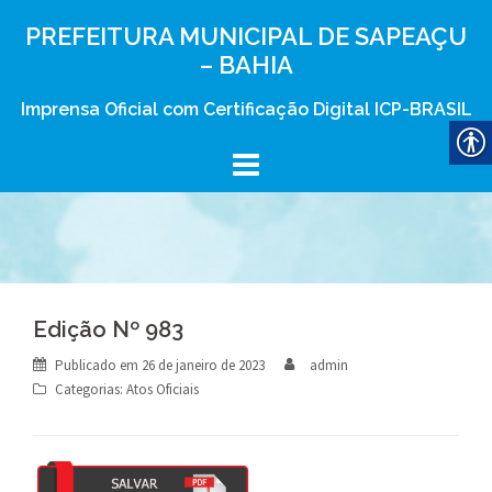
Skip
PREFEITURA MUNICIPAL DE SAPEAÇU
to
– BAHIA
content
Imprensa Oficial com Certificação Digital ICP-BRASIL
Edição Nº 983
Publicado em
26 de janeiro de 2023
admin
Categorias:
Atos Oficiais