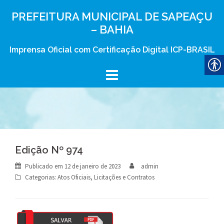
Skip
PREFEITURA MUNICIPAL DE SAPEAÇU
to
– BAHIA
content
Imprensa Oficial com Certificação Digital ICP-BRASIL
Edição Nº 974
Publicado em
12 de janeiro de 2023
admin
Categorias:
Atos Oficiais
,
Licitações e Contratos