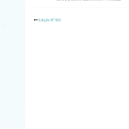
Post
Edição Nº 955
navigation