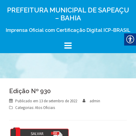
Skip
PREFEITURA MUNICIPAL DE SAPEAÇU
to
– BAHIA
content
Imprensa Oficial com Certificação Digital ICP-BRASIL
Edição Nº 930
Publicado em
13 de setembro de 2022
admin
Categorias:
Atos Oficiais