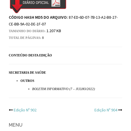
CÓDIGO HASH MD5 DO ARQUIVO:
87-ED-6D-07-7B-13-A2-B8-27-
CE-BB-9A-02-DE-1F-07
1.207 KB
TAMANHO DO DIÁRIO:
TOTAL DE PÁGINAS:
8
CONTEÚDO DESTA EDIÇÃO
SECRETARIA DE SAÚDE
OUTROS
BOLETIM INFORMATIVO (7 – JULHO/2022)
Post
Edição Nº 902
Edição Nº 904
navigation
MENU