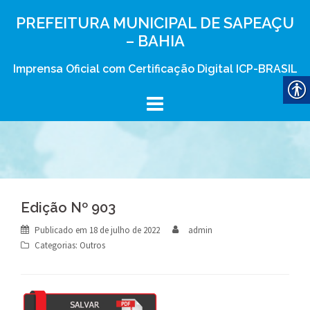
Skip
PREFEITURA MUNICIPAL DE SAPEAÇU
to
– BAHIA
content
Imprensa Oficial com Certificação Digital ICP-BRASIL
Edição Nº 903
Publicado em
18 de julho de 2022
admin
Categorias:
Outros