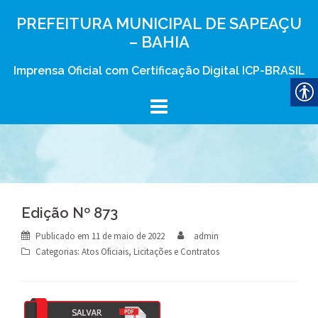
Skip
PREFEITURA MUNICIPAL DE SAPEAÇU
to
– BAHIA
content
Imprensa Oficial com Certificação Digital ICP-BRASIL
Edição Nº 873
Publicado em
11 de maio de 2022
admin
Categorias:
Atos Oficiais
,
Licitações e Contratos