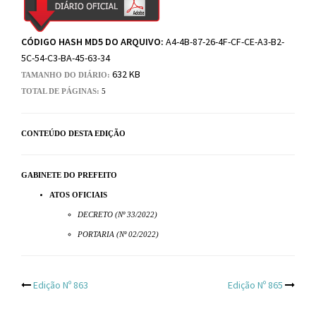
CÓDIGO HASH MD5 DO ARQUIVO:
A4-4B-87-26-4F-CF-CE-A3-B2-
5C-54-C3-BA-45-63-34
632 KB
TAMANHO DO DIÁRIO:
TOTAL DE PÁGINAS:
5
CONTEÚDO DESTA EDIÇÃO
GABINETE DO PREFEITO
ATOS OFICIAIS
DECRETO (Nº 33/2022)
PORTARIA (Nº 02/2022)
Post
Edição Nº 863
Edição Nº 865