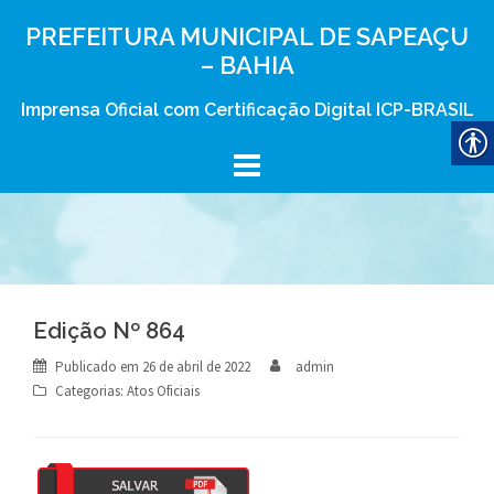
Skip
PREFEITURA MUNICIPAL DE SAPEAÇU
to
– BAHIA
content
Imprensa Oficial com Certificação Digital ICP-BRASIL
Edição Nº 864
Publicado em
26 de abril de 2022
admin
Categorias:
Atos Oficiais