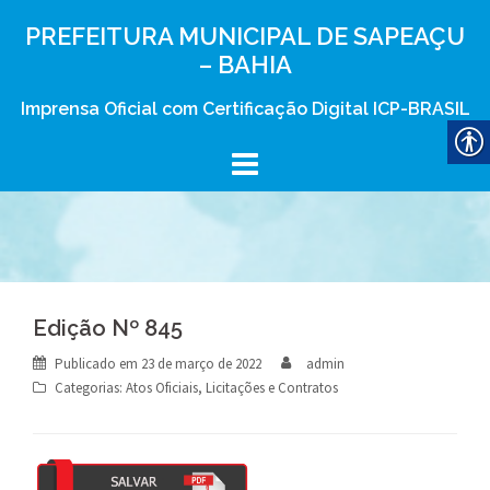
Skip
PREFEITURA MUNICIPAL DE SAPEAÇU
to
– BAHIA
content
Imprensa Oficial com Certificação Digital ICP-BRASIL
Edição Nº 845
Publicado em
23 de março de 2022
admin
Categorias:
Atos Oficiais
,
Licitações e Contratos