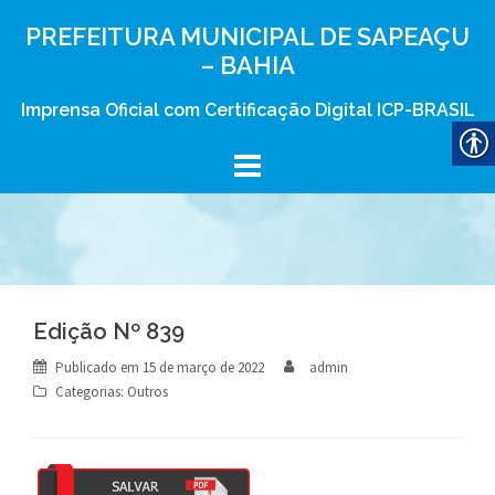
Skip
PREFEITURA MUNICIPAL DE SAPEAÇU
to
– BAHIA
content
Imprensa Oficial com Certificação Digital ICP-BRASIL
Edição Nº 839
Publicado em
15 de março de 2022
admin
Categorias:
Outros