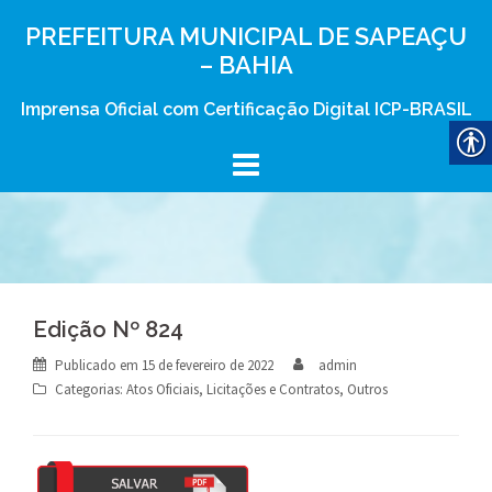
Skip
PREFEITURA MUNICIPAL DE SAPEAÇU
to
– BAHIA
content
Imprensa Oficial com Certificação Digital ICP-BRASIL
Edição Nº 824
Publicado em
15 de fevereiro de 2022
admin
Categorias:
Atos Oficiais
,
Licitações e Contratos
,
Outros