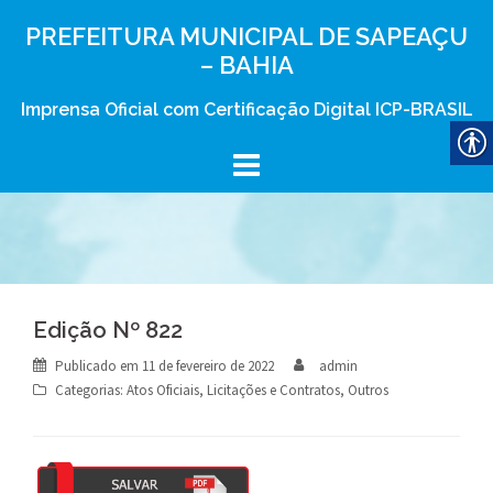
Skip
PREFEITURA MUNICIPAL DE SAPEAÇU
to
– BAHIA
content
Imprensa Oficial com Certificação Digital ICP-BRASIL
Edição Nº 822
Publicado em
11 de fevereiro de 2022
admin
Categorias:
Atos Oficiais
,
Licitações e Contratos
,
Outros