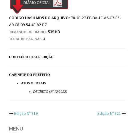
CÓDIGO HASH MD5 DO ARQUIVO:
78-2E-27-FF-BA-1E-A6-C7-F5-
A9-C8-09-54-4F-82-D7
539 KB
TAMANHO DO DIÁRIO:
TOTAL DE PÁGINAS:
4
CONTEÚDO DESTA EDIÇÃO
GABINETE DO PREFEITO
ATOS OFICIAIS
DECRETO (Nº 12/2022)
Post
Edição Nº 819
Edição Nº 821
navigation
MENU