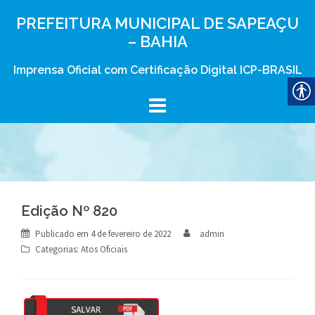
Skip
PREFEITURA MUNICIPAL DE SAPEAÇU
to
– BAHIA
content
Imprensa Oficial com Certificação Digital ICP-BRASIL
Edição Nº 820
Publicado em
4 de fevereiro de 2022
admin
Categorias:
Atos Oficiais