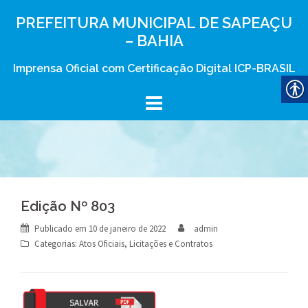
Skip
PREFEITURA MUNICIPAL DE SAPEAÇU
to
– BAHIA
content
Imprensa Oficial com Certificação Digital ICP-BRASIL
Edição Nº 803
Publicado em
10 de janeiro de 2022
admin
Categorias:
Atos Oficiais
,
Licitações e Contratos