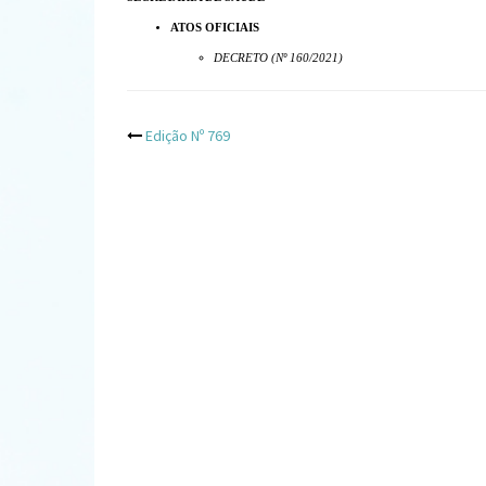
ATOS OFICIAIS
DECRETO (Nº 160/2021)
Post
Edição Nº 769
navigation