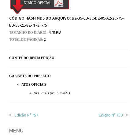
CÓDIGO HASH MD5 DO ARQUIVO:
B2-B5-ED-3C-D2-89-A2-2C-79-
BD-53-21-82-7F-3F-75
478 KB
TAMANHO DO DIÁRIO:
TOTAL DE PÁGINAS:
2
CONTEÚDO DESTA EDIÇÃO
GABINETE DO PREFEITO
ATOS OFICIAIS
DECRETO (Nº 150/2021)
Post
Edição Nº 757
Edição Nº 759
navigation
MENU