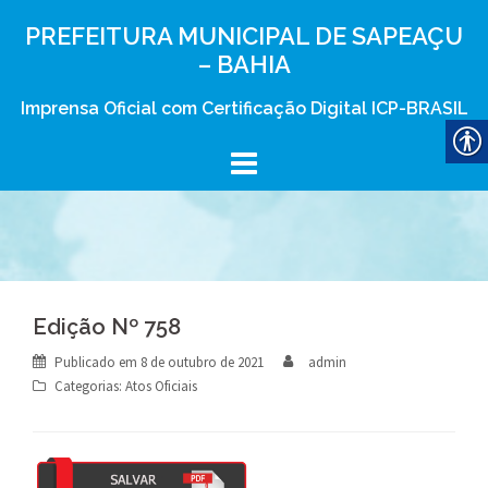
Skip
PREFEITURA MUNICIPAL DE SAPEAÇU
to
– BAHIA
content
Imprensa Oficial com Certificação Digital ICP-BRASIL
Edição Nº 758
Publicado em
8 de outubro de 2021
admin
Categorias:
Atos Oficiais